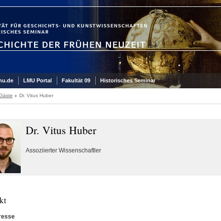
mu.de
LMU Portal
Fakultät 09
Historisches Seminar
 Gäste
Dr. Vitus Huber
Dr. Vitus Huber
Assoziierter Wissenschaftler
kt
resse