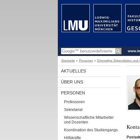
www.l
Startseite
Personen
Ehemalige Stipendiaten und
AKTUELLES
ÜBER UNS
PERSONEN
Professoren
Sekretariat
Wissenschaftliche Mitarbeiter
und Dozenten
Konta
Koordination des Studiengangs
Postad
Hilfskräfte