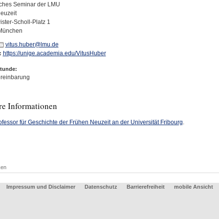
sches Seminar der LMU
euzeit
ster-Scholl-Platz 1
München
vitus.huber@lmu.de
https://unige.academia.edu/VitusHuber
:
tunde:
reinbarung
re Informationen
ofessor für Geschichte der Frühen Neuzeit an der Universität Fribourg
.
ken
Impressum und Disclaimer
Datenschutz
Barrierefreiheit
mobile Ansicht