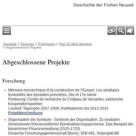
Geschichte der Frühen Neuzeit
Startseite
Personen
Professoren
Prof. Dr. Mark Hengerer
Abgeschlossene Projekte
Abgeschlossene Projekte
Forschung
Mémoire monarchique et la construction de l’Europe. Les stratégies
funérailles des dynasties princières, 16e et 17e siècle
Förderung: Centre de recherche du Château de Versailles, zahlreiche
Kooperationspartner
Laufzeit: Tagungen 2007-2009, Publikationen bis 2012-2015
Projektbeschreibung
Organisation der Symbole - Symbole der Organisation. Zu medialen
Dimensionen frühneuzeitlicher Bürokratisierungsprozesse. Das Beispiel der
kaiserlichen Finanzverwaltung (1520-1720)
Deutsche Forschungsgemeinschaft (Bonn), SFB 485, Teilprojekt B8