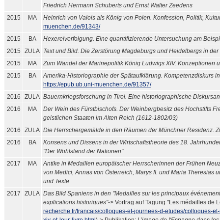
Friedrich Hermann Schuberts und Ernst Walter Zeedens
2015
MA
Heinrich von Valois als König von Polen. Konfession, Politik, Kultu
muenchen.de/91343/
2015
BA
Hexereiverfolgung. Eine quantifizierende Untersuchung am Beispi
2015
ZULA
Text und Bild. Die Zerstörung Magdeburgs und Heidelbergs in der 
2015
MA
Zum Wandel der Marinepolitik König Ludwigs XIV. Konzeptionen
2015
BA
Amerika-Historiographie der Spätaufklärung. Kompetenzdiskurs i
https://epub.ub.uni-muenchen.de/91357/
2016
ZULA
Bauernkriegsforschung in Tirol. Eine historiographische Diskurs
2016
MA
Der Wein des Fürstbischofs. Der Weinbergbesitz des Hochstifts Fre
geistlichen Staaten im Alten Reich (1612-1802/03)
2016
ZULA
Die Herrschergemälde in den Räumen der Münchner Residenz. Zw
2016
BA
Konsens und Dissens in der Wirtschaftstheorie des 18. Jahrhund
"Der Wohlstand der Nationen"
2017
MA
Antike in Medaillen europäischer Herrscherinnen der Frühen Neuze
von Medici, Annas von Österreich, Marys II. und Maria Theresias u
und Texte
2017
ZULA
Das Bild Spaniens in den "Medailles sur les principaux événement
explications historiques"
-> Vortrag auf Tagung "Les médailles de Lou
recherche.fr/francais/colloques-et-journees-d-etudes/colloques-et