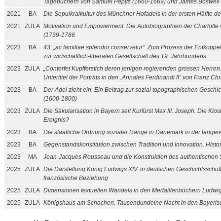
Tagebüchern von Samuel Pepys (1660-1669) und James Boswell
2021
BA
Die Sepulkralkultur des Münchner Hofadels in der ersten Hälfte d
2021
ZULA
Motivation und Empowerment. Die Autobiographien der Charlotte 
(1739-1786
2023
BA
43. „ac familiae splendor conservetur“. Zum Prozess der Entkopp
zur wirtschaftlich-liberalen Gesellschaft des 19. Jahrhunderts
2023
ZULA
„Conterfet Kupfferstich deren jenigen regierenden grossen Herr
Untertitel der Porträts in den „Annales Ferdinandi II“ von Franz 
2023
BA
Der Adel zieht ein. Ein Beitrag zur sozial topographischen Geschi
(1600-1800)
2023
ZULA
Die Säkularisation in Bayern seit Kurfürst Max III. Joseph. Die K
Ereignis?
2023
BA
Die staatliche Ordnung sozialer Ränge in Dänemark in der länger
2023
BA
Gegenstandskonstitution zwischen Tradition und Innovation. Histo
2023
MA
Jean-Jacques Rousseau und die Konstruktion des authentischen 
2025
ZULA
Die Darstellung König Ludwigs XIV. in deutschen Geschichtsschu
französische Beziehung
2025
ZULA
Dimensionen textuellen Wandels in den Medaillenbüchern Ludwig
2025
ZULA
Königshaus am Schachen. Tausendundeine Nacht in den Bayeris