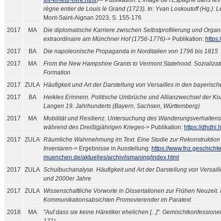
xiv-et-leur-livre.html
)-> Publikation:
L’image de l'Espagne dans les
règne entier de Louis le Grand (1723). In: Yvan Loskoutoff (Hg.): Les
Mont-Saint-Aignan 2023, S. 155-176
2017
MA
Die diplomatische Karriere zwischen Selbstprofilierung und Organ
extraordinaire am Münchner Hof (1756-1776)
-> Publikation:
https:
2017
BA
Die napoleonische Propaganda in Norditalien von 1796 bis 1815
2017
MA
From the New Hampshire Grants to Vermont Statehood. Sozializati
Formation
2017
ZULA
Häufigkeit und Art der Darstellung von Versailles in den bayeris
2017
BA
Heikles Erinnern. Politische Umbrüche und Allianzwechsel der Ko
Langen 19. Jahrhunderts (Bayern, Sachsen, Württemberg)
2017
MA
Mobilität und Resilienz. Untersuchung des Wanderungsverhaltens
während des Dreißigjährigen Krieges
-> Publikation:
https://dhdhi
2017
ZULA
Räumliche Wahrnehmung im Text. Eine Studie zur Rekonstruktio
Inventaren
-> Ergebnisse in Ausstellung:
https://www.fnz.geschichte
muenchen.de/aktuelles/archiv/ismaning/index.html
2017
ZULA
Schulbuchanalyse. Häufigkeit und Art der Darstellung von Versai
und 2000er Jahre
2017
ZULA
Wissenschaftliche Vorworte in Dissertationen zur Frühen Neuzeit.
Kommunikationsabsichten Promovierender im Paratext
2018
MA
"Auf dass sie keine Häretiker ehelichen [...]". Gemischtkonfessione