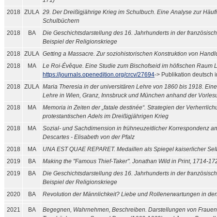
171)
2018
ZULA
29. Der Dreißigjährige Krieg im Schulbuch. Eine Analyse zur Häufi
Schulbüchern
2018
BA
Die Geschichtsdarstellung des 16. Jahrhunderts in der französi
Beispiel der Religionskriege
2018
ZULA
Getting a Massacre. Zur soziohistorischen Konstruktion von Hand
2018
MA
Le Roi-Évêque. Eine Studie zum Bischofseid im höfischen Raum 
https://journals.openedition.org/crcv/27694
-> Publikation deutsch 
2018
ZULA
Maria Theresia in der universitären Lehre von 1860 bis 1918. Eine 
Lehre in Wien, Granz, Innsbruck und München anhand der Vorles
2018
MA
Memoria in Zeiten der „fatale destinée“. Strategien der Verherrli
protestantischen Adels im Dreißigjährigen Krieg
2018
MA
Sozial- und Sachdimension in frühneuzeitlicher Korrespondenz 
Descartes - Elisabeth von der Pfalz
2018
MA
UNA EST QUAE REPARET. Medaillen als Spiegel kaiserlicher Sel
2019
BA
Making the "Famous Thief-Taker". Jonathan Wild in Print, 1714-17
2019
BA
Die Geschichtsdarstellung des 16. Jahrhunderts in der französi
Beispiel der Religionskriege
2020
BA
Revolution der Männlichkeit? Liebe und Rollenerwartungen in d
2021
BA
Begegnen, Wahrnehmen, Beschreiben. Darstellungen von Frauen al