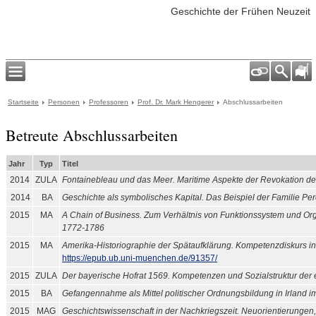
Geschichte der Frühen Neuzeit
Startseite
Personen
Professoren
Prof. Dr. Mark Hengerer
Abschlussarbeiten
Betreute Abschlussarbeiten
Jahr
Typ
Titel
2014
ZULA
Fontainebleau und das Meer. Maritime Aspekte der Revokation de
2014
BA
Geschichte als symbolisches Kapital. Das Beispiel der Familie Pe
2015
MA
A Chain of Business. Zum Verhältnis von Funktionssystem und Or
1772-1786
2015
MA
Amerika-Historiographie der Spätaufklärung. Kompetenzdiskurs i
https://epub.ub.uni-muenchen.de/91357/
2015
ZULA
Der bayerische Hofrat 1569. Kompetenzen und Sozialstruktur der 
2015
BA
Gefangennahme als Mittel politischer Ordnungsbildung in Irland i
2015
MAG
Geschichtswissenschaft in der Nachkriegszeit. Neuorientierungen,