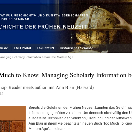
mu.de
LMU Portal
Fakultät 09
Historisches Seminar
naging Scholarly Information before the Modern Age
Much to Know: Managing Scholarly Information b
op 'Reader meets author' mit Ann Blair (Harvard)
12
Bereits die Gelehrten der Frühen Neuzeit kannten das Gefühl, s
Information gegenüber zu sehen. Um dennoch nicht völlig den Übe
ausgefeilte Techniken der Selektion, Ordnung und der Aufbewahru
Ann Blair in ihrem vielbeachteten neuen Buch 'Too Much To Kno
Modern Age' auseinander.