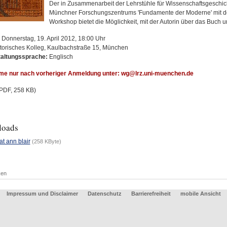
Der in Zusammenarbeit der Lehrstühle für Wissenschaftsgeschic
Münchner Forschungszentrums 'Fundamente der Moderne' mit dem
Workshop bietet die Möglichkeit, mit der Autorin über das Buch 
Donnerstag, 19. April 2012, 18:00 Uhr
torisches Kolleg, Kaulbachstraße 15, München
taltungssprache:
Englisch
me nur nach vorheriger Anmeldung unter: wg@lrz.uni-muenchen.de
PDF, 258 KB)
loads
at ann blair
(258 KByte)
ken
Impressum und Disclaimer
Datenschutz
Barrierefreiheit
mobile Ansicht