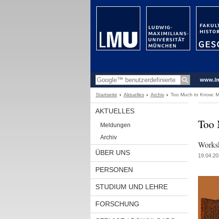
www.l
Startseite
Aktuelles
Archiv
Too Much to Know: Ma
AKTUELLES
Too 
Meldungen
Archiv
Worksh
ÜBER UNS
19.04.20
PERSONEN
STUDIUM UND LEHRE
FORSCHUNG