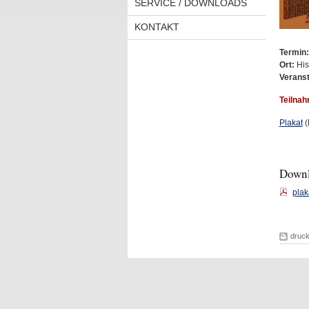
SERVICE / DOWNLOADS
KONTAKT
Termin:
Ort:
His
Verans
Teilnah
Plakat
(
Down
plak
druc