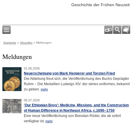
Geschichte der Frühen Neuzeit
Startseite
Aktuelles
Meldungen
Meldungen
01.06.2026
Neuerscheinung von Mark Hengerer und Torsten Fried
Die Abteilung freut sich, die Veröffentlichung des Buchs Geprägter
Ruhm – Die Medaillen Ludwigs XIV. der séries uniformes, bekannt
zu geben.
mehr
06.07.2026
'Our Ethiopian Boys’: Medicine, Missions, and the Construction
of Human Difference in Northeast Africa, c.1690–1750
Eine neue Veröffentlichung von Brendan Röder, die ab sofort
verfügbar ist.
mehr