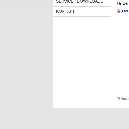
SERVICE / DOWNLOADS
Down
KONTAKT
Flye
druc