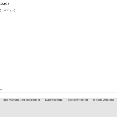
loads
r
(84 KByte)
ken
Impressum und Disclaimer
Datenschutz
Barrierefreiheit
mobile Ansicht