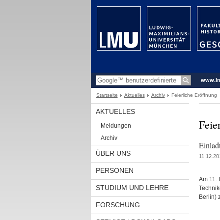
www.l
Startseite
Aktuelles
Archiv
Feierliche Eröffnung
AKTUELLES
Feie
Meldungen
Archiv
Einlad
ÜBER UNS
11.12.20
PERSONEN
Am 11. 
STUDIUM UND LEHRE
Technik
Berlin)
FORSCHUNG