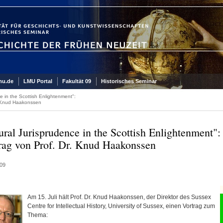
mu.de
LMU Portal
Fakultät 09
Historisches Seminar
e in the Scottish Enlightenment":
. Knud Haakonssen
ural Jurisprudence in the Scottish Enlightenment":
rag von Prof. Dr. Knud Haakonssen
09
Am 15. Juli hält Prof. Dr. Knud Haakonssen, der Direktor des Sussex
Centre for Intellectual History, University of Sussex, einen Vortrag zum
Thema: