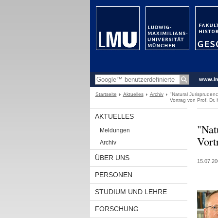
www.l
Startseite
Aktuelles
Archiv
"Natural Jurisprudenc
Vortrag von Prof. Dr
AKTUELLES
"Nat
Meldungen
Vort
Archiv
ÜBER UNS
15.07.20
PERSONEN
STUDIUM UND LEHRE
FORSCHUNG