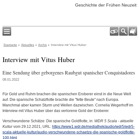
Geschichte der Frühen Neuzeit
Startseite
Aktuelles
Archiv
Interview mit Vitus Huber
Interview mit Vitus Huber
Eine Sendung über geborgenes Raubgut spanischer Conquistadores
08.01.2022
Für Gold und Ruhm brachen die spanischen Eroberer einst in die Neue Welt
auf. Die spanische Schatzflotte brachte die "fette Beute" nach Europa.
Manchmal aber kamen Sturm und Wellen dazwischen. Cornelia Wegerhoff im
Interview mit Vitus Huber über das verlorene Gold der Eroberer.
Verschwundene Schätze: Die spanische Goldflotte, in:
WDR 5 Scala - aktuelle
Kultur
vom 29.12.2021, URL:
https://www1.wdr.de/mediathek/audio/wdr5/wdr5-
scala-aktuelle-kultur/audio-verschwundene-schaetze-die-spanische-goldflotte-
100.html