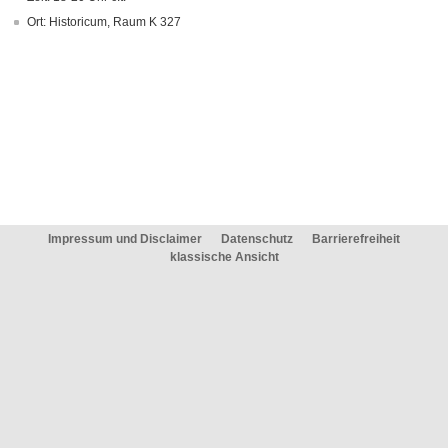
Ort: Historicum, Raum K 327
Impressum und Disclaimer
Datenschutz
Barrierefreiheit
klassische Ansicht