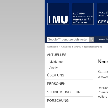
www.l
Startseite
Aktuelles
Archiv
Neuerscheinung
AKTUELLES
Neue
Meldungen
Archiv
Sammel
ÜBER UNS
06.09.20
PERSONEN
Der Sam
STUDIUM UND LEHRE
Romera 
weitere
FORSCHUNG