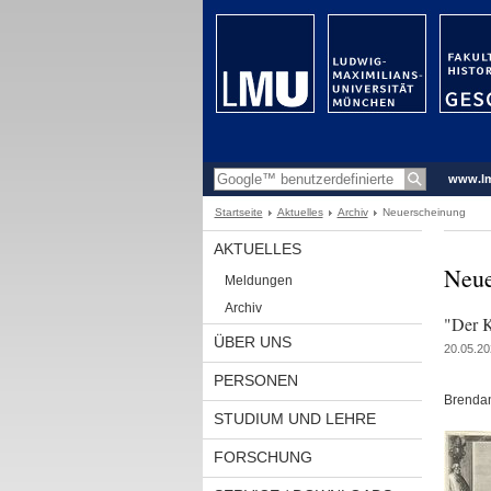
www.l
Startseite
Aktuelles
Archiv
Neuerscheinung
AKTUELLES
Neue
Meldungen
Archiv
"Der K
ÜBER UNS
20.05.20
PERSONEN
Brendan
STUDIUM UND LEHRE
FORSCHUNG