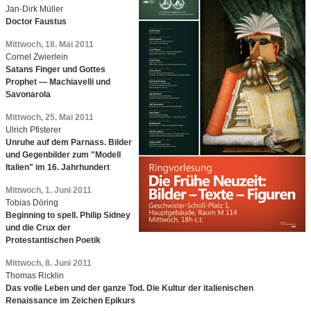
Jan-Dirk Müller
Doctor Faustus
Mittwoch, 18. Mai 2011
Cornel Zwierlein
Satans Finger und Gottes
Prophet — Machiavelli und
Savonarola
Mittwoch, 25. Mai 2011
Ulrich Pfisterer
Unruhe auf dem Parnass. Bilder
und Gegenbilder zum "Modell
Italien" im 16. Jahrhundert
Mittwoch, 1. Juni 2011
Tobias Döring
Beginning to spell. Philip Sidney
und die Crux der
Protestantischen Poetik
Mittwoch, 8. Juni 2011
Thomas Ricklin
Das volle Leben und der ganze Tod. Die Kultur der italienischen
Renaissance im Zeichen Epikurs