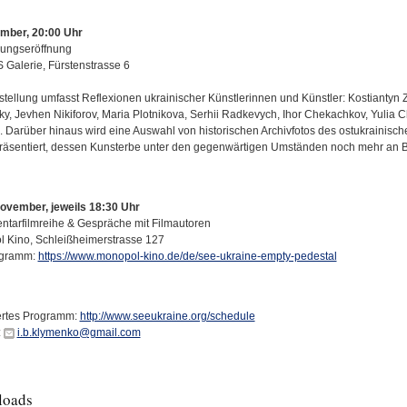
mber, 20:00 Uhr
lungseröffnung
Galerie, Fürstenstrasse 6
stellung umfasst Reflexionen ukrainischer Künstlerinnen und Künstler: Kostiantyn Z
ky, Jevhen Nikiforov, Maria Plotnikova, Serhii Radkevych, Ihor Chekachkov, Yulia
. Darüber hinaus wird eine Auswahl von historischen Archivfotos des ostukrainisc
räsentiert, dessen Kunsterbe unter den gegenwärtigen Umständen noch mehr an 
November, jeweils 18:30 Uhr
tarfilmreihe & Gespräche mit Filmautoren
 Kino, Schleißheimerstrasse 127
ogramm:
https://www.monopol-kino.de/de/see-ukraine-empty-pedestal
iertes Programm:
http://www.seeukraine.org/schedule
:
i.b.klymenko@gmail.com
loads