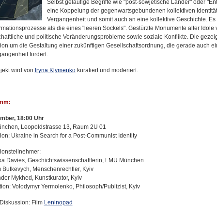
Selbst geläufige Begriffe wie "post-sowjetische Länder" oder "
eine Koppelung der gegenwartsgebundenen kollektiven Identitä
Vergangenheit und somit auch an eine kollektive Geschichte. Es 
rmationsprozesse als die eines "leeren Sockels". Gestürzte Monumente alter Idole v
chaftliche und politische Veränderungsprobleme sowie soziale Konflikte. Die gezei
ion um die Gestaltung einer zukünftigen Gesellschaftsordnung, die gerade auch 
gangenheit fordert.
jekt wird von
Iryna Klymenko
kuratiert und moderiert.
mm:
mber, 18:00 Uhr
nchen, Leopoldstrasse 13, Raum 2U 01
ion: Ukraine in Search for a Post-Communist Identity
ionsteilnehmer:
ka Davies, Geschichtswissenschaftlerin, LMU München
Butkevych, Menschenrechtler, Kyiv
der Mykhed, Kunstkurator, Kyiv
ion: Volodymyr Yermolenko, Philosoph/Publizist, Kyiv
 Diskussion: Film
Leninopad