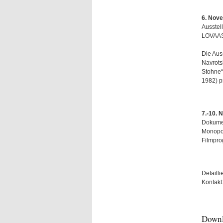
6. Nove
Ausstel
LOVAAS 
Die Aus
Navrots
Stohne“
1982) p
7.-10. 
Dokumen
Monopol
Filmpr
Detaill
Kontakt
Down