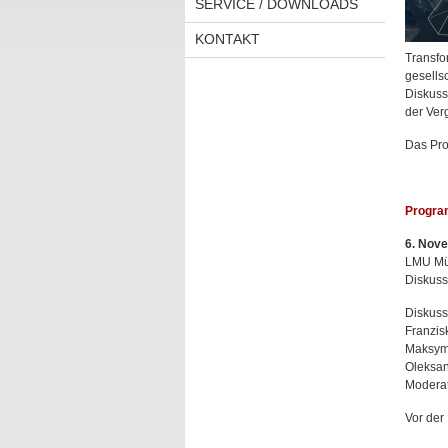
SERVICE / DOWNLOADS
KONTAKT
Transfo
gesells
Diskuss
der Ver
Das Pro
Progra
6. Nove
LMU Mü
Diskuss
Diskuss
Franzis
Maksym 
Oleksan
Moderat
Vor der