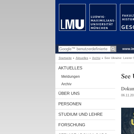
www.l
Startseite
Aktuelles
Archiv
See Ukraine: Leerer 
AKTUELLES
See 
Meldungen
Archiv
Dokume
ÜBER UNS
06.11.20
PERSONEN
STUDIUM UND LEHRE
FORSCHUNG