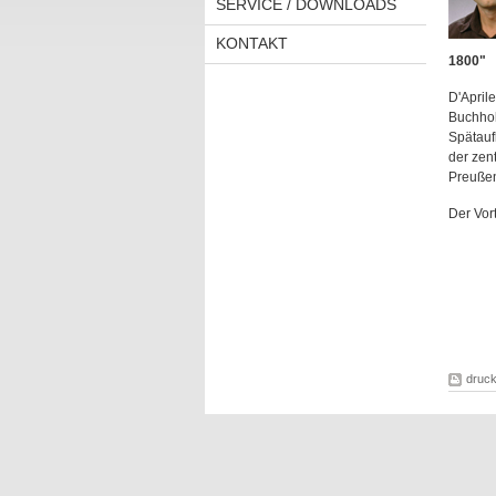
SERVICE / DOWNLOADS
KONTAKT
1800"
D'April
Buchholz
Spätaufk
der zen
Preußen
Der Vort
druc