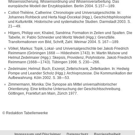
Wissenssicherung, Wissensordnung und Wissensverarbeitung. Das
europäische Modell der Enzyklopädien. Berlin 2004. S.157—189.
Colliot-Thélène, Catherine: Chronologie und Universalgeschichte. In:
Johannes Rohbeck und Herta Nagl-Docekal (Hgg.), Geschichtsphilosophie
und Kulturkritik. Historische und systematische Studien. Darmstadt 2003. S.
21—49.
Hilgers, Philipp von; Khaled, Sandrina: Formation in Zeilen und Spalten. Die
Tabelle, in: Pablo Schneider und Moritz Wedell (Hgg.): Grenzfälle.
Transformationen von Bild, Schrift, Zahl. Weimar 2004. S. 167—189.
Völkel, Markus: Topik, Lokal- und Universalgeschichte bei Jakob Friedrich
Reimmann (Gröningen 1668 — Hildesheim 1743). In: Martin Mulsow und
Helmut Zedelmaier (Hgg.): Skepsis, Providenz, Polyhistorie. Jakob Friedrich
Reimmann (1668—1743). Tübingen 1998. S. 230—266.
Zedelmaier, Helmut: Buch, Exzerpt, Zettelschrank, Zettelkasten. In: Hedwig
Pompe und Leander Scholz (Hgg.): Archivprozesse. Die Kommunikation der
Aufbewahrung. Köln 2002. S. 38—53.
Zimmermann, Monika: Die Synopse als Mittel universalhistorischer
Orientierung. Eine kritische Untersuchung der Geschichtsschreibung.
Göttingen, Frankfurt am Main, Zürich 1977.
© Redaktion Tabellenwerke
Impressum und Disclaimer
Datenschutz
Barrierefreiheit