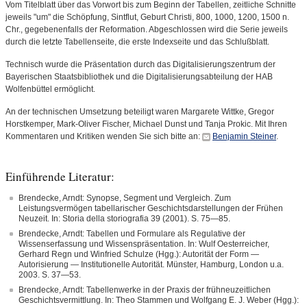
Vom Titelblatt über das Vorwort bis zum Beginn der Tabellen, zeitliche Schnitte
jeweils "um" die Schöpfung, Sintflut, Geburt Christi, 800, 1000, 1200, 1500 n.
Chr., gegebenenfalls der Reformation. Abgeschlossen wird die Serie jeweils
durch die letzte Tabellenseite, die erste Indexseite und das Schlußblatt.
Technisch wurde die Präsentation durch das Digitalisierungszentrum der
Bayerischen Staatsbibliothek und die Digitalisierungsabteilung der HAB
Wolfenbüttel ermöglicht.
An der technischen Umsetzung beteiligt waren Margarete Wittke, Gregor
Horstkemper, Mark-Oliver Fischer, Michael Dunst und Tanja Prokic. Mit Ihren
Kommentaren und Kritiken wenden Sie sich bitte an:
Benjamin Steiner
.
Einführende Literatur:
Brendecke, Arndt: Synopse, Segment und Vergleich. Zum
Leistungsvermögen tabellarischer Geschichtsdarstellungen der Frühen
Neuzeit. In: Storia della storiografia 39 (2001). S. 75—85.
Brendecke, Arndt: Tabellen und Formulare als Regulative der
Wissenserfassung und Wissenspräsentation. In: Wulf Oesterreicher,
Gerhard Regn und Winfried Schulze (Hgg.): Autorität der Form —
Autorisierung — Institutionelle Autorität. Münster, Hamburg, London u.a.
2003. S. 37—53.
Brendecke, Arndt: Tabellenwerke in der Praxis der frühneuzeitlichen
Geschichtsvermittlung. In: Theo Stammen und Wolfgang E. J. Weber (Hgg.):