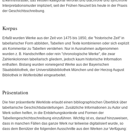
Erkenntnisraster, das Wissen kategorial verortet und diachrone und synchrone
Interpretationsmuster impliziert, seit der Frühen Neuzeit bis heute in der Praxis
der Geschichtsschreibung.
Korpus
Erfaßt wurden Werke aus der Zeit von 1475 bis 1850, die "historische Zeit" in
tabellarischer Form abbilden, Tabellen und Texte kombinieren oder sich explizit
als Kommentar zu Tabellen verstehen. Nur in Ausnahmen aufgenommen
wurden z. B. Handschriften oder rein "chronologische Werke", die zwar
Zahlenkolonnen tabellarisch gliedern, jedoch kaum historische Information
enthalten. Bislang wurden vorwiegend Werke aus der Bayerischen
Staatsbibliothek, der Universitätsbibliothek München und der Herzog August
Bibliothek in Wolfenbüttel eingearbeitet.
Präsentation
Die hier präsentierte Werkliste erlaubt einen bibliographischen Überblick über
tabellarische Geschichtsdarstellungen. Zusätzliche Informationen zu Autor und
Werk sollen helfen, in die Entstehungskontexte und Formen der
Tabellengeschichtsschreibung einzuführen. Wichtig ist es, darauf hinzuweisen,
dass in manchen Fällen das ganze Werk nur teilweise digitalisiert wurde, so
dass dem Benützer die folgenden Ausschnitte aus den Werken zur Verfügung: