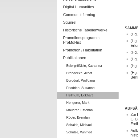
Digital Humanities
Common Informing
Squirrel
SAMM
Historische Tabellenwerke
(Hg.
Promotionsprogramm
(Hg.
ProMoHist
Erfo
Promotion / Habilitation
(Hg.
Publikationen
(Hg.
Beiergrößlein, Katharina
(Hg.
(Hg.
Brendecke, Arndt
Berl
Burgdorf, Wolfgang
Friedrich, Susanne
Hellmuth, Eckhart
Hengerer, Mark
AUFSÄ
Mauerer, Esteban
Zur 
Röder, Brendan
G. B
Frei
Schaich, Michael
Aufk
Schulze, Winfried
hist