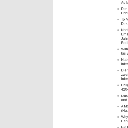
Aufk
Der 
Erfo
To M
Dirk
Noch
Erns
Jahr
Berl
Wilh
bis 
Nati
Inte
Die 
zwei
Inte
Enli
420-
(zus
and 
A Mo
(Hg.
Why 
Cent
Ein 