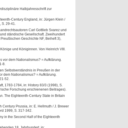
disziplinäre Halbjahresschrift zur
eenth-Century England, in: Jürgen Klein /
 S. 29-41.
Landrechtsautoren Carl Gottlieb Svarez und
s und ständische Gesellschaft. Zweihundert
reußischen Geschichte NF, Beiheft 3),
 Könige und Königinnen. Von Heinrich VIII.
us vor dem Nationalismus? = Aufklärung.
1-8.
hen Selbstverständnis in Preußen in der
 vor dem Nationalismus? = Aufklärung.
 21-52.
, 1783-1784, in: History 83/3 (1998), S.
orische Forschung erschienenen Beitrages).
n. The Eighteenth-Century State in Britain
h Century Prussia, in: E. Hellmuth / J. Brewer
ord 1999, S. 317-342.
 in the Second Half of the Eighteenth
gehenden 18. Jahrhundert, in: