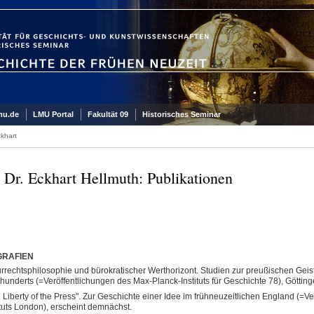
mu.de
LMU Portal
Fakultät 09
Historisches Seminar
khart
. Dr. Eckhart Hellmuth: Publikationen
RAFIEN
rrechtsphilosophie und bürokratischer Werthorizont. Studien zur preußischen Geis
hunderts (=Veröffentlichungen des Max-Planck-Instituts für Geschichte 78), Göttin
 Liberty of the Press". Zur Geschichte einer Idee im frühneuzeitlichen England (=
ituts London), erscheint demnächst.