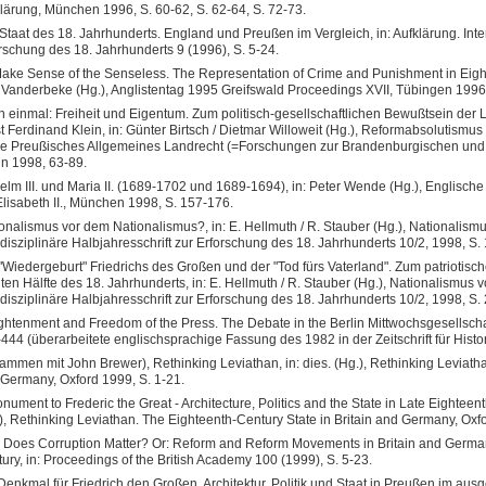
lärung, München 1996, S. 60-62, S. 62-64, S. 72-73.
Staat des 18. Jahrhunderts. England und Preußen im Vergleich, in: Aufklärung. Inter
rschung des 18. Jahrhunderts 9 (1996), S. 5-24.
ake Sense of the Senseless. The Representation of Crime and Punishment in Eight
 Vanderbeke (Hg.), Anglistentag 1995 Greifswald Proceedings XVII, Tübingen 1996,
 einmal: Freiheit und Eigentum. Zum politisch-gesellschaftlichen Bewußtsein der 
t Ferdinand Klein, in: Günter Birtsch / Dietmar Willoweit (Hg.), Reformabsolutismu
e Preußisches Allgemeines Landrecht (=Forschungen zur Brandenburgischen und P
in 1998, 63-89.
elm III. und Maria II. (1689-1702 und 1689-1694), in: Peter Wende (Hg.), Englische
Elisabeth II., München 1998, S. 157-176.
onalismus vor dem Nationalismus?, in: E. Hellmuth / R. Stauber (Hg.), Nationalism
rdisziplinäre Halbjahresschrift zur Erforschung des 18. Jahrhunderts 10/2, 1998, S. 
"Wiedergeburt" Friedrichs des Großen und der "Tod fürs Vaterland". Zum patriotisc
ten Hälfte des 18. Jahrhunderts, in: E. Hellmuth / R. Stauber (Hg.), Nationalismus
rdisziplinäre Halbjahresschrift zur Erforschung des 18. Jahrhunderts 10/2, 1998, S.
ghtenment and Freedom of the Press. The Debate in the Berlin Mittwochsgesellschaft
444 (überarbeitete englischsprachige Fassung des 1982 in der Zeitschrift für Hist
ammen mit John Brewer), Rethinking Leviathan, in: dies. (Hg.), Rethinking Leviatha
Germany, Oxford 1999, S. 1-21.
nument to Frederic the Great - Architecture, Politics and the State in Late Eighteent
), Rethinking Leviathan. The Eighteenth-Century State in Britain and Germany, Oxf
Does Corruption Matter? Or: Reform and Reform Movements in Britain and Germany
ury, in: Proceedings of the British Academy 100 (1999), S. 5-23.
Denkmal für Friedrich den Großen. Architektur, Politik und Staat in Preußen im aus