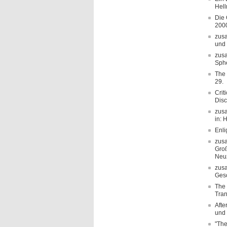
Hell
Die 
2000
zusa
und 
zusa
Sphe
The 
29.
Crit
Disc
zusa
in: 
Enli
zusa
Groß
Neuz
zusa
Gesc
The 
Tran
Afte
und 
"The