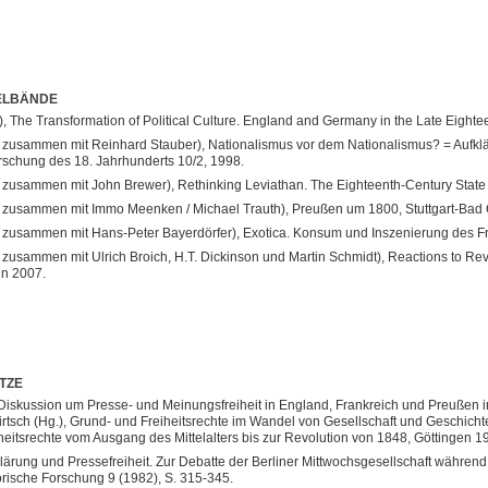
ELBÄNDE
), The Transformation of Political Culture. England and Germany in the Late Eighte
 zusammen mit Reinhard Stauber), Nationalismus vor dem Nationalismus? = Aufkläru
rschung des 18. Jahrhunderts 10/2, 1998.
 zusammen mit John Brewer), Rethinking Leviathan. The Eighteenth-Century State 
 zusammen mit Immo Meenken / Michael Trauth), Preußen um 1800, Stuttgart-Bad 
 zusammen mit Hans-Peter Bayerdörfer), Exotica. Konsum und Inszenierung des F
 zusammen mit Ulrich Broich, H.T. Dickinson und Martin Schmidt), Reactions to Rev
in 2007.
TZE
Diskussion um Presse- und Meinungsfreiheit in England, Frankreich und Preußen im
irtsch (Hg.), Grund- und Freiheitsrechte im Wandel von Gesellschaft und Geschicht
heitsrechte vom Ausgang des Mittelalters bis zur Revolution von 1848, Göttingen 1
lärung und Pressefreiheit. Zur Debatte der Berliner Mittwochsgesellschaft während d
orische Forschung 9 (1982), S. 315-345.