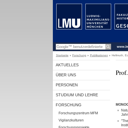
www.l
Startseite
Forschung
Publikationen
Hellmuth, Ec
AKTUELLES
Prof
ÜBER UNS
PERSONEN
STUDIUM UND LEHRE
FORSCHUNG
MONOG
Natu
Forschungszentrum MFM
Jahr
Vigilanzkulturen
"The
Inst
Forschungsprojekte