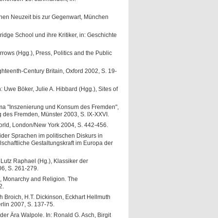
rühen Neuzeit bis zur Gegenwart, München
idge School und ihre Kritiker, in: Geschichte
ws (Hgg.), Press, Politics and the Public
ighteenth-Century Britain, Oxford 2002, S. 19-
in: Uwe Böker, Julie A. Hibbard (Hgg.), Sites of
ema "Inszenierung und Konsum des Fremden",
g des Fremden, Münster 2003, S. IX-XXVI.
World, London/New York 2004, S. 442-456.
er Sprachen im politischen Diskurs in
lschaftliche Gestaltungskraft im Europa der
Lutz Raphael (Hg.), Klassiker der
6, S. 261-279.
.), Monarchy and Religion. The
2.
ich Broich, H.T. Dickinson, Eckhart Hellmuth
rlin 2007, S. 137-75.
der Ära Walpole. In: Ronald G. Asch, Birgit