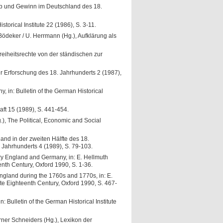
erb und Gewinn im Deutschland des 18.
torical Institute 22 (1986), S. 3-11.
Bödeker / U. Herrmann (Hg.), Aufklärung als
Freiheitsrechte von der ständischen zur
zur Erforschung des 18. Jahrhunderts 2 (1987),
, in: Bulletin of the German Historical
aft 15 (1989), S. 441-454.
g.), The Political, Economic and Social
and in der zweiten Hälfte des 18.
. Jahrhunderts 4 (1989), S. 79-103.
ry England and Germany, in: E. Hellmuth
enth Century, Oxford 1990, S. 1-36.
 England during the 1760s and 1770s, in: E.
te Eighteenth Century, Oxford 1990, S. 467-
 Bulletin of the German Historical Institute
Werner Schneiders (Hg.), Lexikon der