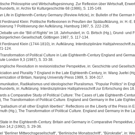
tische Philosophie und Wirtschaftsgesinnung. Zur Reflexion über Wirtschaft, Erw
hunderts, in: Archiv für Kulturgeschichte 68 (1986), S. 135-149.
n Life in Eightennth-Century Germany (Review Article), in: Bulletin of the German His
t Ferdinand Klein: Politische Reflexionen in Preußen der Spätaufklärung, in: H.-E. 
tisierung ? Politisierung der Aufklärung, Hamburg 1987, S. 222-236.
Debatte um die “Bill of Rights“ im 18. Jahrhundert, in: G. Birtsch (Hg.), Grund- und 
bürgerlichen Gesellschaft, Göttingen 1987, S. 117-134.
t Ferdinand Klein (1744-1810), in: Aufklärung. Interdisziplinäre Halbjahresschrift 
21-124.
Transformation of Political Culture in Late Eighteenth-Century England and Germany
itute London 9,3 (1987), S. 33-38.
englische Revolution in revisionistischer Perspektive, in: Geschichte und Gesellsch
ticiation and Plurality ? England in the Late Eighteenth-Century, in: Wang Juefei (H
rnization of Britain, Nanjing University Press 1989, S. 304-317.
unikation, Radikalismus und ideologischer Pluralismus. “Popular Politics“ in Engl
hunderts, in: Aufklärung. Interdisziplinäre Halbjahresschrift zur Erforschung des 18
rds a Comparative Study of Political Culture: The Cases of Late Eighteenth-Centu
), The Transformation of Political Culture. England and Germany in the Late Eighte
“palladium of all other English liberties“: Reflections on the Liberty of the Press in
muth (Hg.), The Transformation of Political Culture. England and Germany in the La
State in the Eighteenth-Century. Britain and Germany in Comparative Perspektive, in:
on 14,2 (1992), S. 29-36.
kel “Berliner Mittwochsgesellschaft“, “Berlinische Monatsschrift“, “Bürokratie“, in: 