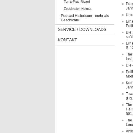
Torra-Prat, Ricard
Prak
Jahr
Zedelmaier, Helmut
Urba
Podcast Historicum - mehr als
Geschichte
Erns
Poli
SERVICE / DOWNLOADS
Die 
spät
KONTAKT
Erns
S. 1
The 
Inst
Die 
Poli
Mode
Komm
Jahr
Towa
(Hg.
The 
Hell
501.
The 
Lond
Arti