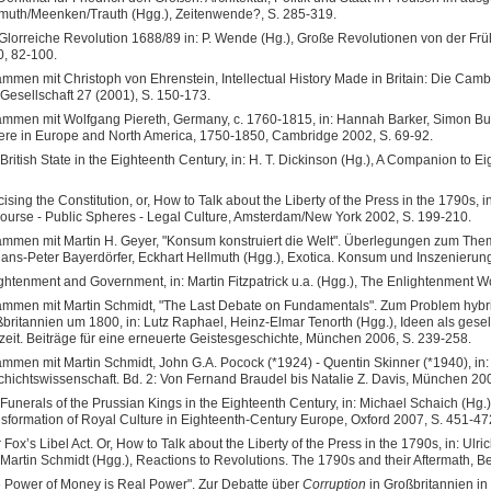
muth/Meenken/Trauth (Hgg.), Zeitenwende?, S. 285-319.
Glorreiche Revolution 1688/89 in: P. Wende (Hg.), Große Revolutionen von der F
, 82-100.
mmen mit Christoph von Ehrenstein, Intellectual History Made in Britain: Die Cambr
Gesellschaft 27 (2001), S. 150-173.
mmen mit Wolfgang Piereth, Germany, c. 1760-1815, in: Hannah Barker, Simon Burro
re in Europe and North America, 1750-1850, Cambridge 2002, S. 69-92.
British State in the Eighteenth Century, in: H. T. Dickinson (Hg.), A Companion to E
icising the Constitution, or, How to Talk about the Liberty of the Press in the 1790s, 
ourse - Public Spheres - Legal Culture, Amsterdam/New York 2002, S. 199-210.
mmen mit Martin H. Geyer, "Konsum konstruiert die Welt". Überlegungen zum Th
Hans-Peter Bayerdörfer, Eckhart Hellmuth (Hgg.), Exotica. Konsum und Inszenierun
ghtenment and Government, in: Martin Fitzpatrick u.a. (Hgg.), The Enlightenment 
mmen mit Martin Schmidt, "The Last Debate on Fundamentals". Zum Problem hybrid
britannien um 1800, in: Lutz Raphael, Heinz-Elmar Tenorth (Hgg.), Ideen als gesel
eit. Beiträge für eine erneuerte Geistesgeschichte, München 2006, S. 239-258.
mmen mit Martin Schmidt, John G.A. Pocock (*1924) - Quentin Skinner (*1940), in: 
hichtswissenschaft. Bd. 2: Von Fernand Braudel bis Natalie Z. Davis, München 200
Funerals of the Prussian Kings in the Eighteenth Century, in: Michael Schaich (Hg
sformation of Royal Culture in Eighteenth-Century Europe, Oxford 2007, S. 451-47
r Fox’s Libel Act. Or, How to Talk about the Liberty of the Press in the 1790s, in: Ulr
Martin Schmidt (Hgg.), Reactions to Revolutions. The 1790s and their Aftermath, Be
 Power of Money is Real Power". Zur Debatte über
Corruption
in Großbritannien in 